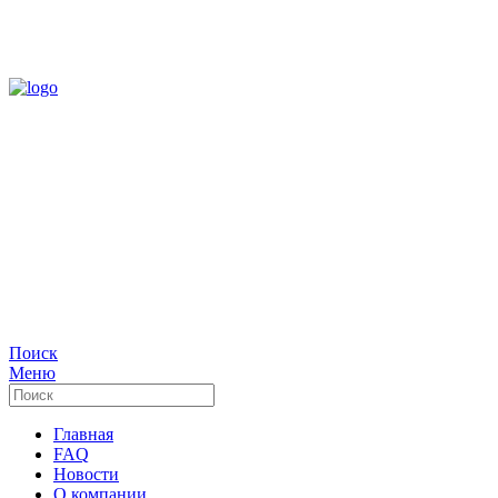
Twitter
9:00 – 18:00
Время работы ПН-ПТ
+7 (495) 646-61-40
Мы всегда Вам рады!
Поиск
Меню
Главная
FAQ
Новости
О компании