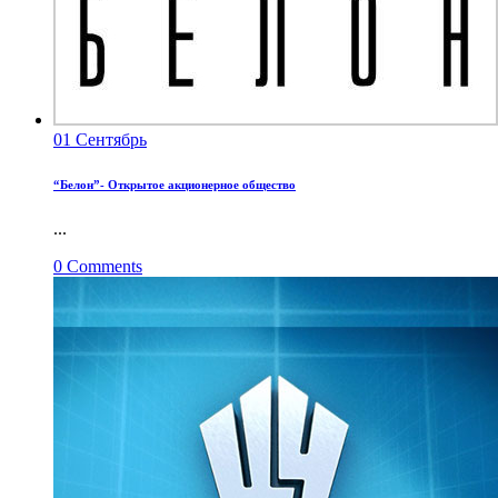
01
Сентябрь
“Белон”- Открытое акционерное общество
...
0
Comments